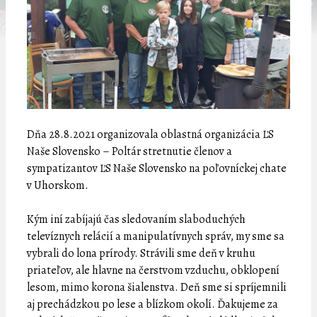
Dňa 28.8.2021 organizovala oblastná organizácia ĽS
Naše Slovensko – Poltár stretnutie členov a
sympatizantov ĽS Naše Slovensko na poľovníckej chate
v Uhorskom.
Kým iní zabíjajú čas sledovaním slaboduchých
televíznych relácií a manipulatívnych správ, my sme sa
vybrali do lona prírody. Strávili sme deň v kruhu
priateľov, ale hlavne na čerstvom vzduchu, obklopení
lesom, mimo korona šialenstva. Deň sme si spríjemnili
aj prechádzkou po lese a blízkom okolí. Ďakujeme za