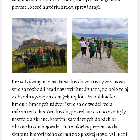
povesti, ktoré históriu hradu sprevádzajú.
Pre veľký záujem o návštevu hradu zo strany verejnosti
sme sa rozhodli hrad navštíviť hneď z rána, no bolo to aj
z dôvodu vysokých denných teplôt. Pri obhliadke
hradu a hradných nádvorí sme sa dozvedeli veľa
informácií o histórii hradu, pozreli sme si bojové štýly,
nástroje a zbrane, ktorými sa v dávnych dobách pri
obrane hradu bojovalo. Tieto ukážky prezentovala
skupina historického šermu zo Spišskej Novej Vsi. Páni