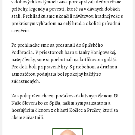
v dobových kostýmoch zasa porozprávali deťom rôzne
príbehy, legendy a povesti, ktoré sa v dávnych dobách
stali. Prehliadku sme ukončili návštevou hradnej veže s
prekrásnym výhľadom na celý hrad a okolitú prírodnú
scenériu.
Po prehliadke sme sa presunuli do Spišského
Podhradia. V priestoroch baru u Janky Hanigovskej,
našej členky, sme si pochutnali na kotlíkovom guláši.
Pre deti boli pripravené hry. S priebehom a družnou
atmosférou podujatia bol spokojný každý zo
zúčastnených.
Za spoluprácu chcem poďakovať aktívnym členom ĽS
Naše Slovensko zo Spiša, našim sympatizantom a
hosťujúcim členom z oblastí Košice a Prešov, ktorí sa
akcie zúčastnili.