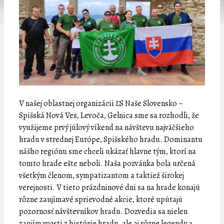
V našej oblastnej organizácii ĽS Naše Slovensko –
Spišská Nová Ves, Levoča, Gelnica sme sa rozhodli, že
využijeme prvý júlový víkend na návštevu najväčšieho
hradu v strednej Európe, Spišského hradu. Dominantu
nášho regiónu sme chceli ukázať hlavne tým, ktorí na
tomto hrade ešte neboli. Naša pozvánka bola určená
všetkým členom, sympatizantom a taktiež širokej
verejnosti. V tieto prázdninové dni sa na hrade konajú
rôzne zaujímavé sprievodné akcie, ktoré upútajú
pozornosť návštevníkov hradu. Dozvedia sa nielen
zaujímavosti z histórie hradu, ale aj rôzne legendy a