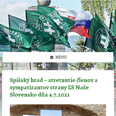
Preskočiť
Preskočiť
Preskočiť
Preskočiť
олимп казино
na
na
na
na
obsah
ľavý
pravý
pätičku
panel
panel
MENU
Spišský hrad – stretnutie členov a
sympatizantov strany ĽS Naše
Slovensko dňa 4.7.2021