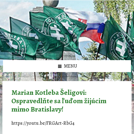
Preskočiť
Preskočiť
Preskočiť
Preskočiť
олимп казино
na
na
na
na
obsah
ľavý
pravý
pätičku
panel
panel
MENU
Marian Kotleba Šeligovi:
Ospravedlňte sa ľuďom žijúcim
mimo Bratislavy!
https://youtu.be/FRGAct-RbG4