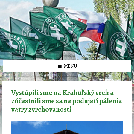
Preskočiť
Preskočiť
Preskočiť
Preskočiť
олимп казино
na
na
na
na
obsah
ľavý
pravý
pätičku
panel
panel
MENU
Vystúpili sme na Krahuľský vrch a
zúčastnili sme sa na podujatí pálenia
vatry zvrchovanosti