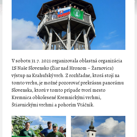
V sobotu 31.7. 2021 organizovala oblastná organizácia
ĽS Naše Slovensko (Žiar nad Hronom – Žarnovica)
výstup na Krahuľský vrch. Z rozhľadne, ktorá stojí na
tomto vrchu, je možné pozorovať prekrásnu panorámu
Slovenska, ktorú v tomto prípade tvorí mesto
Kremnica obkolesené Kremnickými vrchmi,
Štiavnickými vrchmi a pohorím Vtáčnik.