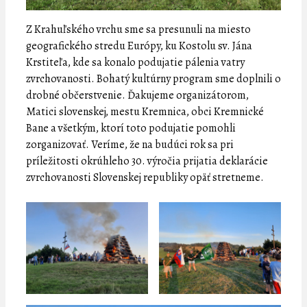
Z Krahuľského vrchu sme sa presunuli na miesto
geografického stredu Európy, ku Kostolu sv. Jána
Krstiteľa, kde sa konalo podujatie pálenia vatry
zvrchovanosti. Bohatý kultúrny program sme doplnili o
drobné občerstvenie. Ďakujeme organizátorom,
Matici slovenskej, mestu Kremnica, obci Kremnické
Bane a všetkým, ktorí toto podujatie pomohli
zorganizovať. Veríme, že na budúci rok sa pri
príležitosti okrúhleho 30. výročia prijatia deklarácie
zvrchovanosti Slovenskej republiky opäť stretneme.