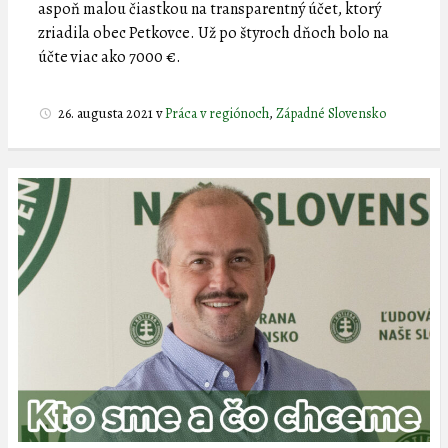
aspoň malou čiastkou na transparentný účet, ktorý
zriadila obec Petkovce. Už po štyroch dňoch bolo na
účte viac ako 7000 €.
26. augusta 2021
v
Práca v regiónoch
,
Západné Slovensko