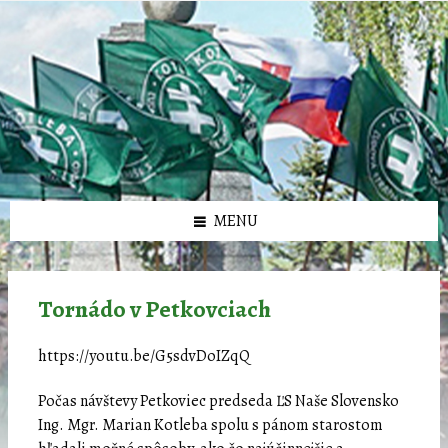
Preskočiť
Preskočiť
Preskočiť
Preskočiť
олимп казино
na
na
na
na
obsah
ľavý
pravý
pätičku
panel
panel
MENU
Tornádo v Petkovciach
https://youtu.be/G5sdvDoIZqQ
Počas návštevy Petkoviec predseda ĽS Naše Slovensko
Ing. Mgr. Marian Kotleba spolu s pánom starostom