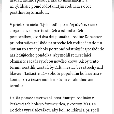
hľadali možné spôsoby, ako čo najúčinnejšie a
najrýchlejšie pomôcť dotknutým rodinám z obce
postihnutej tornádom.
V priebehu niekoľkých hodín po našej návšteve sme
zorganizovali partiu silných a odhodlaných
pomocníkov, ktorí dva dni pomáhali rodine Kopasovej
pri odstraňovaní škôd na streche ich rodinného domu.
Sutinu zo strechy bolo potrebné odstrániť najneskôr do
nasledujúceho pondelka, aby mohli remeselníci
okamžite začať s výrobou nového krovu. Ak by tento
termín nestihli, zostali by ďalší mesiac bez strechy nad
hlavou. Našťastie už v sobotu popoludní bola sutina v
kontajneri a tesári mohli nastúpiť v dohodnutom
termíne.
Ďalšia pomoc smerovaná postihnutým rodinám v
Petkovciach bola vo forme videa, v ktorom Marian
Kotleba vyzval Slovákov, aby boli solidárni a prispeli