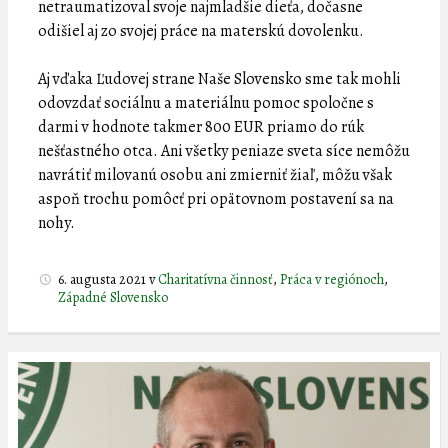
netraumatizoval svoje najmladšie dieťa, dočasne
odišiel aj zo svojej práce na materskú dovolenku.
Aj vďaka Ľudovej strane Naše Slovensko sme tak mohli
odovzdať sociálnu a materiálnu pomoc spoločne s
darmi v hodnote takmer 800 EUR priamo do rúk
nešťastného otca. Ani všetky peniaze sveta síce nemôžu
navrátiť milovanú osobu ani zmierniť žiaľ, môžu však
aspoň trochu pomôcť pri opätovnom postavení sa na
nohy.
6. augusta 2021
v
Charitatívna činnosť
,
Práca v regiónoch
,
Západné Slovensko