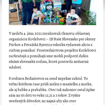
V nedeľu 4. júna 2021 zrealizovali členovia oblastnej
organizácie Kotlebovci – ĽS Naše Slovensko pre okresy
Púchov a Považská Bystrica vskutku vydarenú akciu s
cieľom pomáhať. Prostredníctvom projektu Kotlebovci
zachraňujú a pomáhajú sme mohli podporiť ďalšiu
slušnú slovenskú rodinu, ktorú postretla nešťastná
udalosť.
S rodinou Bednárovou sa osud nepekne zahral. Vo
veľmi krátkom čase prišli nielen o manželku a matku,
ale aj babku a prababku. Otec tak nakoniec ostal úplne
sám na tri deti vo veku 12,11 a 3 rokov. Z vyššie
uvedených dôvodov, no najmä aby ako otec