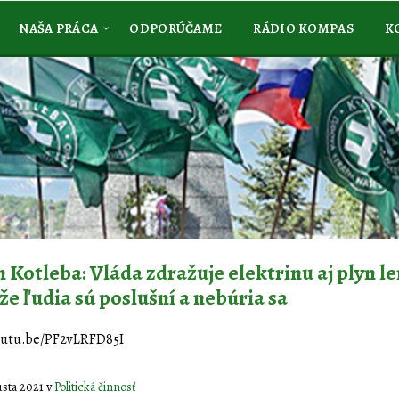
NAŠA PRÁCA
ODPORÚČAME
RÁDIO KOMPAS
K
 Kotleba: Vláda zdražuje elektrinu aj plyn l
 že ľudia sú poslušní a nebúria sa
outu.be/PF2vLRFD85I
usta 2021
v
Politická činnosť