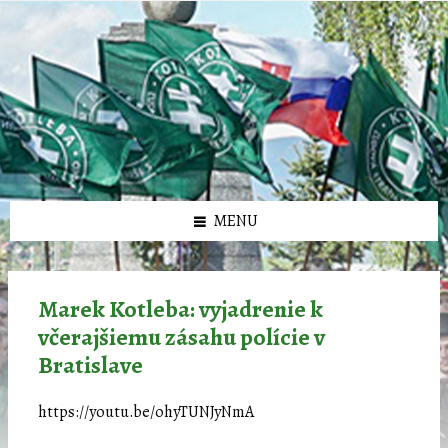
Preskočiť
Preskočiť
Preskočiť
Preskočiť
олимп казино
na
na
na
na
obsah
ľavý
pravý
pätičku
panel
panel
MENU
Marek Kotleba: vyjadrenie k
včerajšiemu zásahu polície v
Bratislave
https://youtu.be/ohyTUNJyNmA