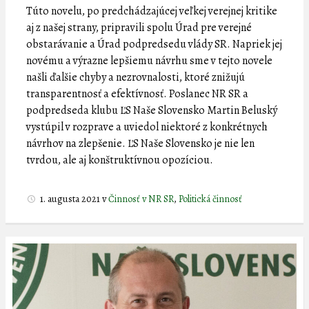
Túto novelu, po predchádzajúcej veľkej verejnej kritike
aj z našej strany, pripravili spolu Úrad pre verejné
obstarávanie a Úrad podpredsedu vlády SR. Napriek jej
novému a výrazne lepšiemu návrhu sme v tejto novele
našli ďalšie chyby a nezrovnalosti, ktoré znižujú
transparentnosť a efektívnosť. Poslanec NR SR a
podpredseda klubu ĽS Naše Slovensko Martin Beluský
vystúpil v rozprave a uviedol niektoré z konkrétnych
návrhov na zlepšenie. ĽS Naše Slovensko je nie len
tvrdou, ale aj konštruktívnou opozíciou.
1. augusta 2021
v
Činnosť v NR SR
,
Politická činnosť