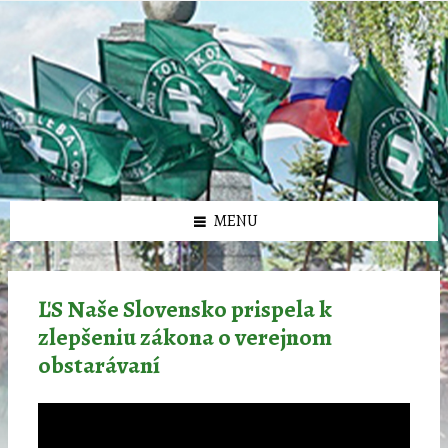
Preskočiť
Preskočiť
Preskočiť
Preskočiť
олимп казино
na
na
na
na
obsah
ľavý
pravý
pätičku
panel
panel
MENU
ĽS Naše Slovensko prispela k
zlepšeniu zákona o verejnom
obstarávaní