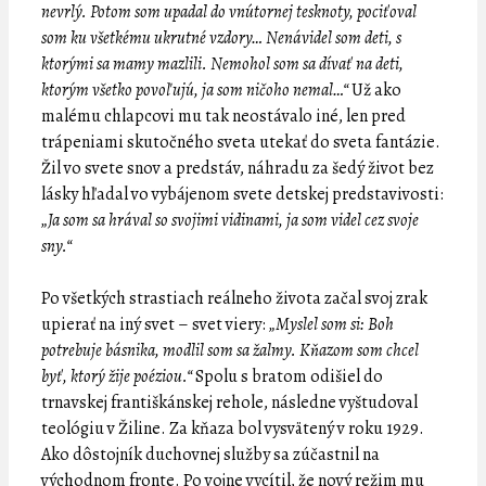
nevrlý. Potom som upadal do vnútornej tesknoty, pociťoval
som ku všetkému ukrutné vzdory… Nenávidel som deti, s
ktorými sa mamy mazlili. Nemohol som sa dívať na deti,
ktorým všetko povoľujú, ja som ničoho nemal…“
Už ako
malému chlapcovi mu tak neostávalo iné, len pred
trápeniami skutočného sveta utekať do sveta fantázie.
Žil vo svete snov a predstáv, náhradu za šedý život bez
lásky hľadal vo vybájenom svete detskej predstavivosti:
„Ja som sa hrával so svojimi vidinami, ja som videl cez svoje
sny.“
Po všetkých strastiach reálneho života začal svoj zrak
upierať na iný svet – svet viery:
„Myslel som si: Boh
potrebuje básnika, modlil som sa žalmy. Kňazom som chcel
byť, ktorý žije poéziou.“
Spolu s bratom odišiel do
trnavskej františkánskej rehole, následne vyštudoval
teológiu v Žiline. Za kňaza bol vysvätený v roku 1929.
Ako dôstojník duchovnej služby sa zúčastnil na
východnom fronte. Po vojne vycítil, že nový režim mu