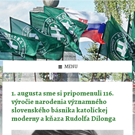
Preskočiť
Preskočiť
Preskočiť
Preskočiť
олимп казино
na
na
na
na
obsah
ľavý
pravý
pätičku
panel
panel
MENU
1. augusta sme si pripomenuli 116.
výročie narodenia významného
slovenského básnika katolíckej
moderny a kňaza Rudolfa Dilonga