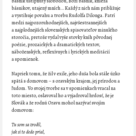
básnik uštipnutý slobodou, Boží básnik, knieža
básnikov, utajený mních… Každý z nich nám približuje
a vystihuje povahu a tvorbu Rudolfa Dilonga. Patrí
medzi najpozoruhodnejších, najvšestrannejších
a najplodnejších slovenských spisovateľov minulého
storočia, pretože vydal vyše stovky kníh pôvodnej
poézie, prozaických a dramatických textov,
náboženských, reflexívnych i lyrických meditácií
a spomienok.
Napriek tomu, že žil v exile, jeho duša bola stále úzko
spätá s domovom – s oravským krajom, jej prírodou a
ľudom. Vo svojej tvorbe sa v spomienkach vracal na
toto miesto, oslavoval ho a vyjadroval hrdosť, že je
Slovák a že rodnú Oravu mohol nazývať svojím
domovom:
Tu som sa zrodil,
jak si to dedo prial,