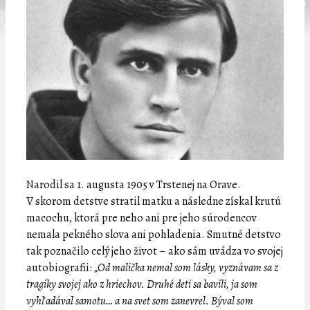
Narodil sa 1. augusta 1905 v Trstenej na Orave.
V skorom detstve stratil matku a následne získal krutú
macochu, ktorá pre neho ani pre jeho súrodencov
nemala pekného slova ani pohladenia. Smutné detstvo
tak poznačilo celý jeho život – ako sám uvádza vo svojej
autobiografii:
„Od malička nemal som lásky, vyznávam sa z
tragiky svojej ako z hriechov. Druhé deti sa bavili, ja som
vyhľadával samotu… a na svet som zanevrel. Býval som