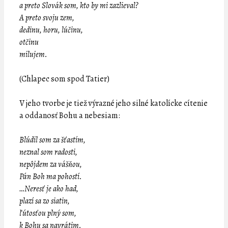
a preto Slovák som, kto by mi zazlieval?
A preto svoju zem,
dedinu, horu, lúčinu,
otčinu
milujem.
(Chlapec som spod Tatier)
V jeho tvorbe je tiež výrazné jeho silné katolícke cítenie
a oddanosť Bohu a nebesiam:
Blúdil som za šťastím,
neznal som radosti,
nepôjdem za vášňou,
Pán Boh ma pohostí.
…Neresť je ako had,
plazí sa zo siatin,
ľútosťou plný som,
k Bohu sa navrátim.