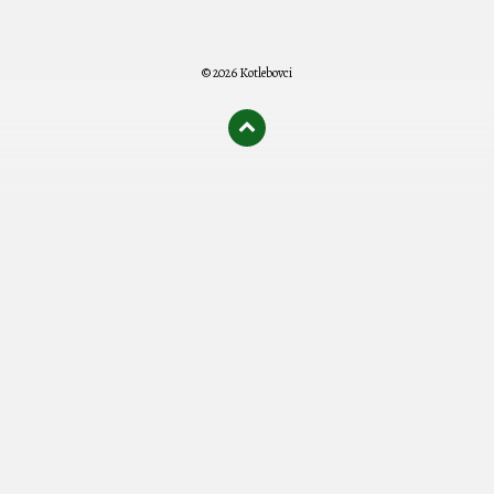
© 2026 Kotlebovci
олимп казино