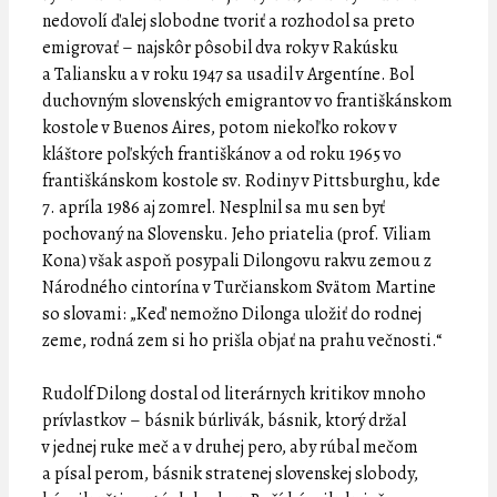
nedovolí ďalej slobodne tvoriť a rozhodol sa preto
emigrovať – najskôr pôsobil dva roky v Rakúsku
a Taliansku a v roku 1947 sa usadil v Argentíne. Bol
duchovným slovenských emigrantov vo františkánskom
kostole v Buenos Aires, potom niekoľko rokov v
kláštore poľských františkánov a od roku 1965 vo
františkánskom kostole sv. Rodiny v Pittsburghu, kde
7. apríla 1986 aj zomrel. Nesplnil sa mu sen byť
pochovaný na Slovensku. Jeho priatelia (prof. Viliam
Kona) však aspoň posypali Dilongovu rakvu zemou z
Národného cintorína v Turčianskom Svätom Martine
so slovami: „Keď nemožno Dilonga uložiť do rodnej
zeme, rodná zem si ho prišla objať na prahu večnosti.“
Rudolf Dilong dostal od literárnych kritikov mnoho
prívlastkov – básnik búrlivák, básnik, ktorý držal
v jednej ruke meč a v druhej pero, aby rúbal mečom
a písal perom, básnik stratenej slovenskej slobody,