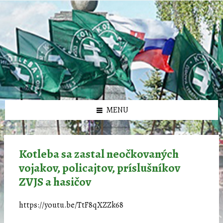
Preskočiť
Preskočiť
Preskočiť
Preskočiť
олимп казино
na
na
na
na
obsah
ľavý
pravý
pätičku
panel
panel
MENU
Kotleba sa zastal neočkovaných
vojakov, policajtov, príslušníkov
ZVJS a hasičov
https://youtu.be/TtF8qXZZk68