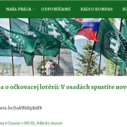
NAŠA PRÁCA
ODPORÚČAME
RÁDIO KOMPAS
K
a o očkovacej lotérii: V osadách spustíte nov
youtu.be/bakWsRpBnY8
2021
v
Činnosť v NR SR
,
Politická činnosť