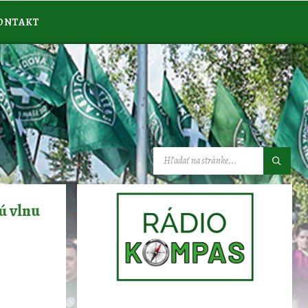
ONTAKT
VYHĽADÁVANIE:
ú vlnu