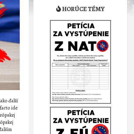
HORÚCE TÉMY
 ako ďalší
facto ide
urópskej
rópskej
 ďalším