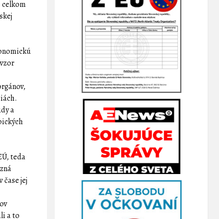
e celkom
skej
konomickú
 vzor
orgánov,
ciách.
údy a
pických
EÚ, teda
ozná
 čase jej
nov
li a to