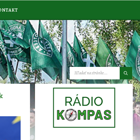
ONTAKT
VYHĽADÁVANIE:
k