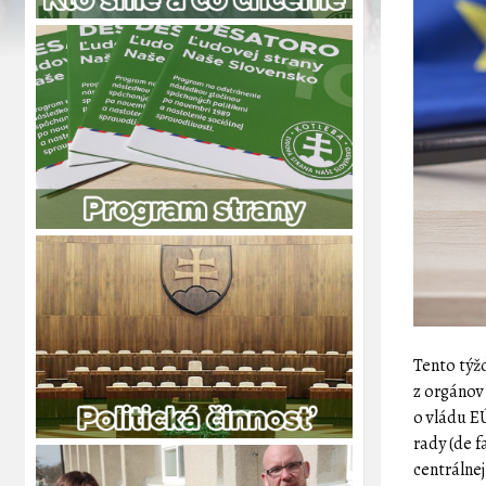
Tento týžd
z orgánov
o vládu EÚ
rady (de 
centrálne