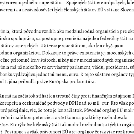
vytvoreniu jedného superštátu – Spojených štátov európskych, kd
uverenita a nezávislosť všetkých členských štátov EÚ vrátane Sloven
.
únia, ktorá pôvodne vznikla ako medzinárodná organizácia pre e
rsku spoluprácu, sa postupne premieňa na jeden federálny štát na
 štátov amerických. Už teraz je viac štátom, ako len obyčajnou
dnou organizáciou. Dokazuje to práve existencia jej mocenských 
bežne prítomné len v štátoch, nikdy nie v medzinárodných organizá
únia má už niekoľko rokov vlastný parlament, vládu, prezidenta, s
 banku vydávajúcu jednotnú menu, euro. K tejto sústave orgánov ty
 od 1. júna pribudla práve Európska prokuratúra.
án má na začiatok stíhať len trestné činy proti finančným záujmom 
korupciu a cezhraničné podvody s DPH nad 10 mil. eur. Kto však p
urópskej únie, vie, že toto je len začiatok. Pôvodné orgány EÚ mali v
n veľmi malé kompetencie a o všetkom sa prakticky rozhodovalo
ľne. Ktorýkoľvek členský štát tak mohol rozhodnutia týchto orgá
ť. Postupne sa však právomoci EÚ a jej orgánov čoraz viac rozširova