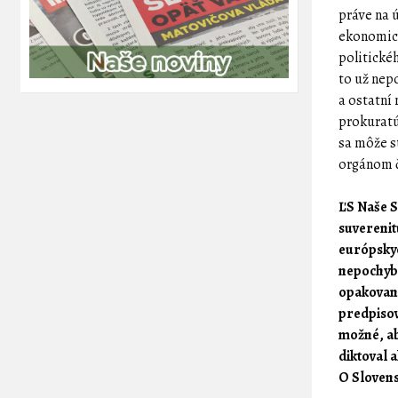
práve na 
ekonomick
politické
to už nep
a ostatní
prokuratú
sa môže s
orgánom č
ĽS Naše S
suverenit
európskyc
nepochybn
opakovane
predpisov
možné, ab
diktoval 
O Slovens