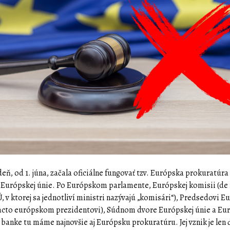
eň, od 1. júna, začala oficiálne fungovať tzv. Európska prokuratúra
 Európskej únie. Po Európskom parlamente, Európskej komisii (de 
, v ktorej sa jednotliví ministri nazývajú „komisári“), Predsedovi E
facto európskom prezidentovi), Súdnom dvore Európskej únie a Eu
j banke tu máme najnovšie aj Európsku prokuratúru. Jej vznik je len