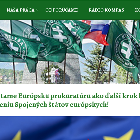
NAŠA PRÁCA
ODPORÚČAME
RÁDIO KOMPAS
K
tame Európsku prokuratúru ako ďalší krok 
eniu Spojených štátov európskych!