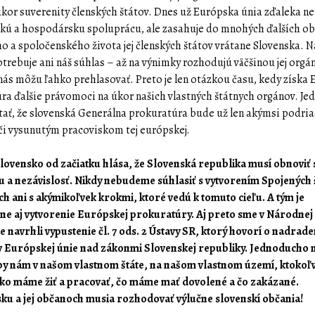
úkor suverenity členských štátov. Dnes už Európska únia zďaleka ner
ú a hospodársku spoluprácu, ale zasahuje do mnohých ďalších ob
ho a spoločenského života jej členských štátov vrátane Slovenska. N
otrebuje ani náš súhlas – až na výnimky rozhodujú väčšinou jej orgá
 nás môžu ľahko prehlasovať. Preto je len otázkou času, kedy získa
ra ďalšie právomoci na úkor našich vlastných štátnych orgánov. J
tať, že slovenská Generálna prokuratúra bude už len akýmsi podr
i vysunutým pracoviskom tej európskej.
lovensko od začiatku hlása, že Slovenská republika musí obnoviť 
u a nezávislosť. Nikdy nebudeme súhlasiť s vytvorením Spojených 
h ani s akýmikoľvek krokmi, ktoré vedú k tomuto cieľu. A tým je
e aj vytvorenie Európskej prokuratúry. Aj preto sme v Národnej
 navrhli vypustenie čl. 7 ods. 2 Ústavy SR, ktorý hovorí o nadrade
 Európskej únie nad zákonmi Slovenskej republiky. Jednoducho n
y nám v našom vlastnom štáte, na našom vlastnom území, ktokoľ
ako máme žiť a pracovať, čo máme mať dovolené a čo zakázané.
ku a jej občanoch musia rozhodovať výlučne slovenskí občania!