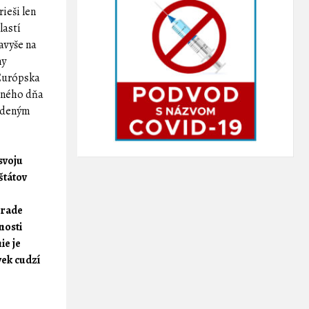
ieši len
lastí
avyše na
ny
 Európska
edného dňa
iadeným
svoju
štátov
 rade
nosti
ie je
vek cudzí