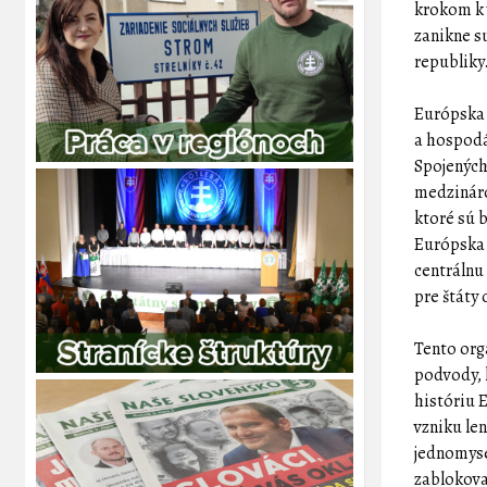
krokom k 
zanikne s
republiky
Európska 
a hospodá
Spojených
medzináro
ktoré sú 
Európska 
centrálnu
pre štáty
Tento org
podvody, 
históriu E
vzniku le
jednomyse
zablokova