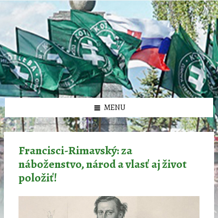
Preskočiť
Preskočiť
Preskočiť
Preskočiť
олимп казино
na
na
na
na
obsah
ľavý
pravý
pätičku
panel
panel
MENU
Francisci-Rimavský: za
náboženstvo, národ a vlasť aj život
položiť!