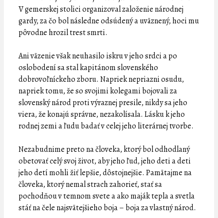
V gemerskej stolici organizoval založenie národnej
gardy, za čo bol následne odsúdený a uväznený, hoci mu
pôvodne hrozil trest smrti.
Ani väzenie však neuhasilo iskru v jeho srdci a po
oslobodení sa stal kapitánom slovenského
dobrovoľníckeho zboru. Napriek nepriazni osudu,
napriek tomu, že so svojimi kolegami bojovali za
slovenský národ proti výraznej presile, nikdy sa jeho
viera, že konajú správne, nezakolísala. Lásku k jeho
rodnej zemi a ľudu badať v celej jeho literárnej tvorbe.
Nezabudnime preto na človeka, ktorý bol odhodlaný
obetovať celý svoj život, aby jeho ľud, jeho deti a deti
jeho detí mohli žiť lepšie, dôstojnejšie. Pamätajme na
človeka, ktorý nemal strach zahorieť, stať sa
pochodňou v temnom svete a ako maják tepla a svetla
stáť na čele najsvätejšieho boja – boja za vlastný národ.