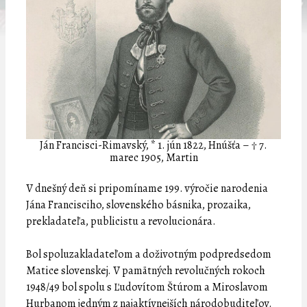
Ján Francisci-Rimavský, * 1. jún 1822, Hnúšťa – † 7.
marec 1905, Martin
V dnešný deň si pripomíname 199. výročie narodenia
Jána Francisciho, slovenského básnika, prozaika,
prekladateľa, publicistu a revolucionára.
Bol spoluzakladateľom a doživotným podpredsedom
Matice slovenskej. V pamätných revolučných rokoch
1948/49 bol spolu s Ľudovítom Štúrom a Miroslavom
Hurbanom jedným z najaktívnejších národobuditeľov.