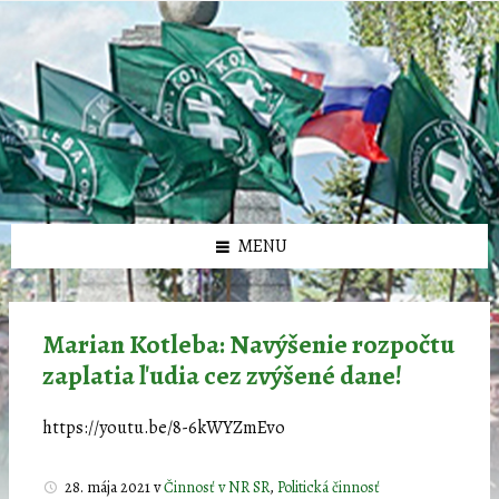
Preskočiť
Preskočiť
Preskočiť
Preskočiť
олимп казино
na
na
na
na
obsah
ľavý
pravý
pätičku
panel
panel
MENU
Marian Kotleba: Navýšenie rozpočtu
zaplatia ľudia cez zvýšené dane!
https://youtu.be/8-6kWYZmEvo
28. mája 2021
v
Činnosť v NR SR
,
Politická činnosť