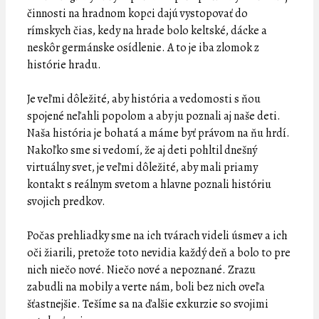
činnosti na hradnom kopci dajú vystopovať do
rímskych čias, kedy na hrade bolo keltské, dácke a
neskôr germánske osídlenie. A to je iba zlomok z
histórie hradu.
Je veľmi dôležité, aby história a vedomosti s ňou
spojené neľahli popolom a aby ju poznali aj naše deti.
Naša história je bohatá a máme byť právom na ňu hrdí.
Nakoľko sme si vedomí, že aj deti pohltil dnešný
virtuálny svet, je veľmi dôležité, aby mali priamy
kontakt s reálnym svetom a hlavne poznali históriu
svojich predkov.
Počas prehliadky sme na ich tvárach videli úsmev a ich
oči žiarili, pretože toto nevidia každý deň a bolo to pre
nich niečo nové. Niečo nové a nepoznané. Zrazu
zabudli na mobily a verte nám, boli bez nich oveľa
šťastnejšie. Tešíme sa na ďalšie exkurzie so svojimi