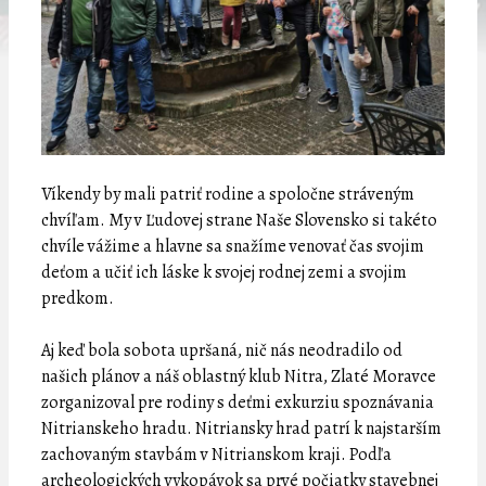
Víkendy by mali patriť rodine a spoločne stráveným
chvíľam. My v Ľudovej strane Naše Slovensko si takéto
chvíle vážime a hlavne sa snažíme venovať čas svojim
deťom a učiť ich láske k svojej rodnej zemi a svojim
predkom.
Aj keď bola sobota upršaná, nič nás neodradilo od
našich plánov a náš oblastný klub Nitra, Zlaté Moravce
zorganizoval pre rodiny s deťmi exkurziu spoznávania
Nitrianskeho hradu. Nitriansky hrad patrí k najstarším
zachovaným stavbám v Nitrianskom kraji. Podľa
archeologických vykopávok sa prvé počiatky stavebnej