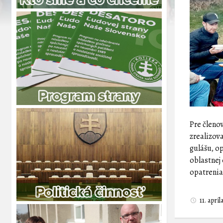
Pre členo
zrealizov
gulášu, o
oblastnej
opatrenia
11. aprí