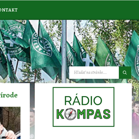
ONTAKT
VYHĽADÁVANIE:
rírode