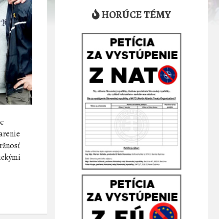
HORÚCE TÉMY
me
varenie
držnosť
mickými