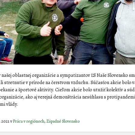
v našej oblastnej organizácie a sympatizantov ĽS Naše Slovensko s
ali stretnutie v prírode na čerstvom vzduchu. Súčasťou akcie bolo 
pekanie a športové aktivity. Cieľom akcie bolo utužiť kolektív a sú
 organizácie, ako aj verejná demonštrácia nesúhlasu s protipande
mi vlády.
la 2021
v
Práca v regiónoch
,
Západné Slovensko