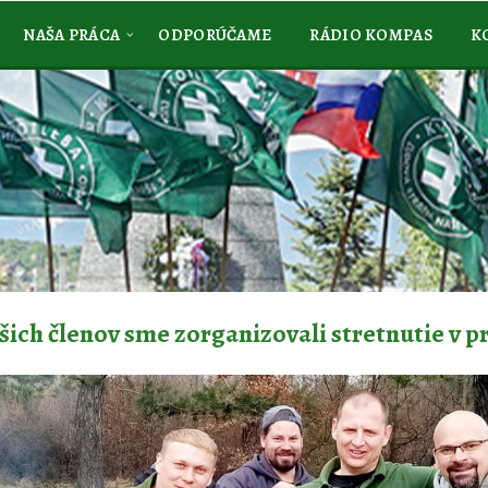
NAŠA PRÁCA
ODPORÚČAME
RÁDIO KOMPAS
K
šich členov sme zorganizovali stretnutie v p