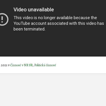
a 2021
v
Činnosť v NR SR
,
Politická činnosť