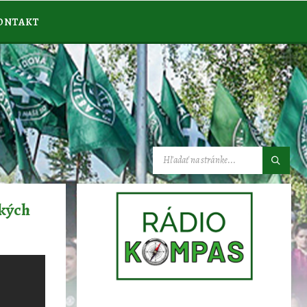
ONTAKT
VYHĽADÁVANIE:
tkých