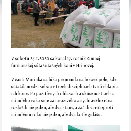
V sobotu 25.1.2020 sa konal 17. ročník Zimnej
furmanskej súťaže ťažných koní v Hriňovej.
V časti Murínka sa lúka premenila na bojové pole, kde
súťažili medzi sebou v troch disciplínach tvrdí chlapi a
ich kone. Po pozitívnych ohlasoch a skúsenostiach z
minulého roka sme za mrazivého a sychravého rána
rozložili nie jeden, ale dva stany, a začali variť oproti
minulému roku nie jeden, ale dva kotle gulášu.