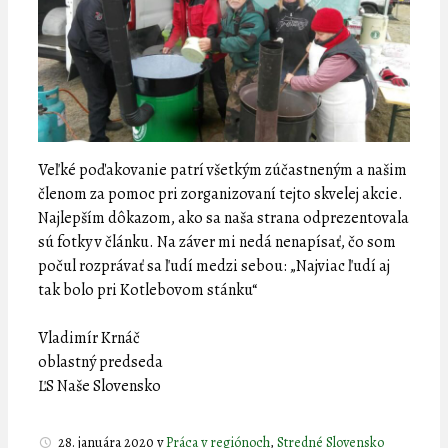
Veľké poďakovanie patrí všetkým zúčastneným a našim
členom za pomoc pri zorganizovaní tejto skvelej akcie.
Najlepším dôkazom, ako sa naša strana odprezentovala
sú fotky v článku. Na záver mi nedá nenapísať, čo som
počul rozprávať sa ľudí medzi sebou: „Najviac ľudí aj
tak bolo pri Kotlebovom stánku“
Vladimír Krnáč
oblastný predseda
ĽS Naše Slovensko
28. januára 2020
v
Práca v regiónoch
,
Stredné Slovensko