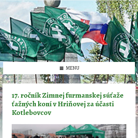
Preskočiť
Preskočiť
Preskočiť
Preskočiť
олимп казино
na
na
na
na
obsah
ľavý
pravý
pätičku
panel
panel
MENU
17. ročník Zimnej furmanskej súťaže
ťažných koní v Hriňovej za účasti
Kotlebovcov