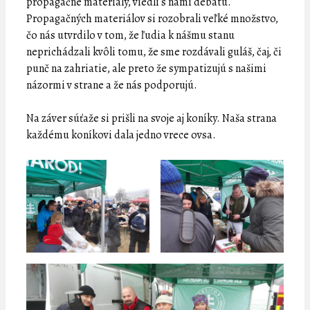
propagačné materiály, viedli s nami debatu.
Propagačných materiálov si rozobrali veľké množstvo,
čo nás utvrdilo v tom, že ľudia k nášmu stanu
neprichádzali kvôli tomu, že sme rozdávali guláš, čaj, či
punč na zahriatie, ale preto že sympatizujú s našimi
názormi v strane a že nás podporujú.
Na záver súťaže si prišli na svoje aj koníky. Naša strana
každému koníkovi dala jedno vrece ovsa.