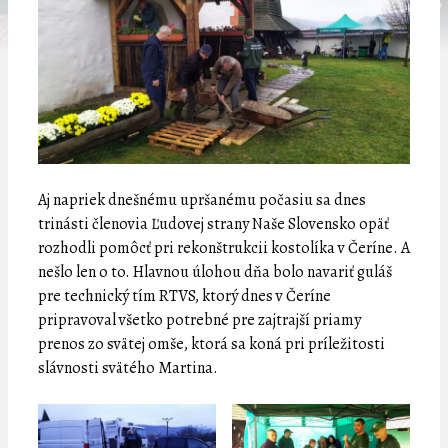
Aj napriek dnešnému upršanému počasiu sa dnes
trinásti členovia Ľudovej strany Naše Slovensko opäť
rozhodli pomôcť pri rekonštrukcii kostolíka v Čeríne. A
nešlo len o to. Hlavnou úlohou dňa bolo navariť guláš
pre technický tím RTVS, ktorý dnes v Čeríne
pripravoval všetko potrebné pre zajtrajší priamy
prenos zo svätej omše, ktorá sa koná pri príležitosti
slávnosti svätého Martina.